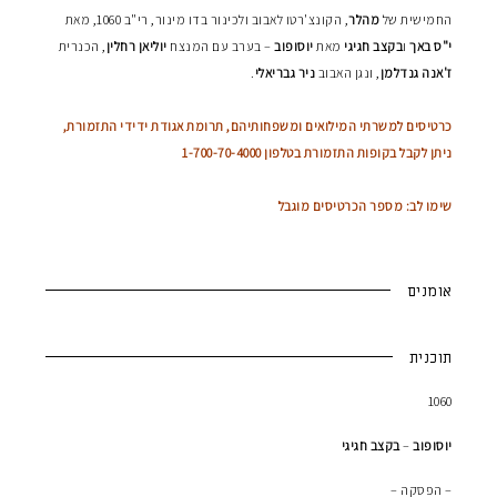
החמישית של
מהלר
, הקונצ'רטו לאבוב ולכינור בדו מינור, רי"ב 1060, מאת
י"ס באך
ו
בקצב חגיגי
מאת
יוסופוב
– בערב עם המנצח
יוליאן
רחלין
, הכנרית
ז'אנה גנדלמן
, ונגן האבוב
ניר
גבריאלי
.
כרטיסים למשרתי המילואים ומשפחותיהם, תרומת אגודת ידידי התזמורת,
ניתן לקבל בקופות התזמורת בטלפון 1-700-70-4000
שימו לב: מספר הכרטיסים מוגבל
אומנים
תוכנית
1060
יוסופוב
–
בקצב חגיגי
– הפסקה –