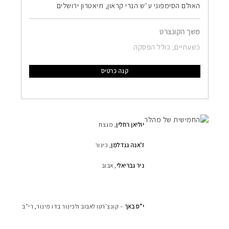
האולם הסימפוני ע״ש הנרי קראון, תיאטרון ירושלים
משך הקונצרט
כשעתיים, כולל הפסקה
קנה כרטיס
יוליאן רחלין
, מנצח
ז'אנה גנדלמן
, כינור
ניר גבריאלי
, אבוב
י"ס באך
– קונצ'רטו לאבוב ולכינור בדו מינור, רי"ב