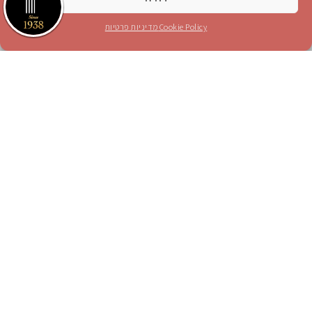
קראתי והסכמתי לתנאים בעמוד
מדיניות פרטיות
Cookie Policy
מדיניות פרטיות
אני מאשר/ת קבלת עדכונים והצעות מכר לכתובת
הדוא"ל הנ"ל
לחץ כאן לטופס הזמנת מנוי
חייגו 1-700-70-4000
או
לחצו כאן
הצטרפו אלינו ברשתות החברתיות
Instagram
Blog
YouTube
facebook