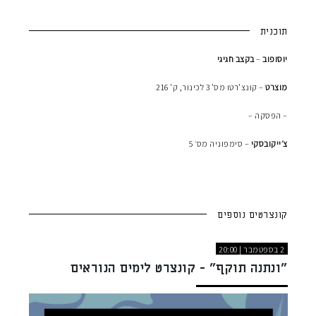
תוכנית
יוסופוב
–
בקצב
חגיגי
מוצרט
– קונצ'רטו מס' 3 לכינור, ק' 216
– הפסקה –
צ׳ייקובסקי
– סימפוניה מס׳ 5
קונצרטים נוספים
2 בספטמבר | 20:00
"ונתנה תוקף" - קונצרט לימים הנוראים