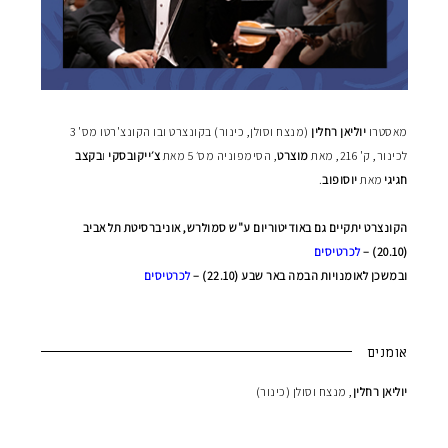
מאסטרו
יוליאן רחלין
(מנצח וסולן, כינור) בקונצרט ובו הקונצ'רטו מס' 3
לכינור, ק' 216, מאת
מוצרט
,
הסימפוניה מס׳ 5 מאת
צ׳ייקובסקי
ו
בקצב
חגיגי
מאת
יוסופוב
.
הקונצרט יתקיים גם
באודיטוריום ע"ש סמולרש, אוניברסיטת תל אביב
(20.10)
–
לכרטיסים
ובמשכן לאומנויות הבמה באר שבע (22.10)
–
לכרטיסים
אומנים
יוליאן
רחלין
,
מנצח וסולן (כינור)