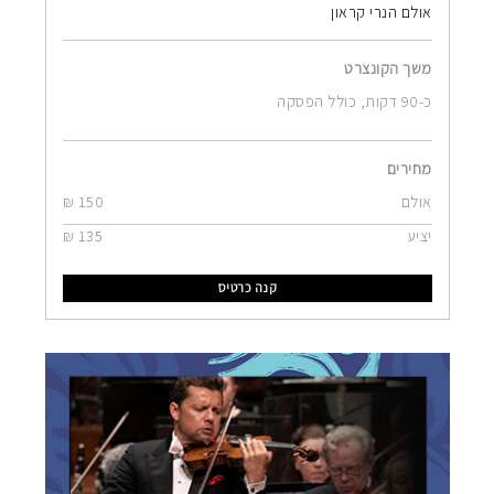
אולם הנרי קראון
משך הקונצרט
כ-90 דקות, כולל הפסקה
מחירים
אולם
150 ₪
יציע
135 ₪
קנה כרטיס