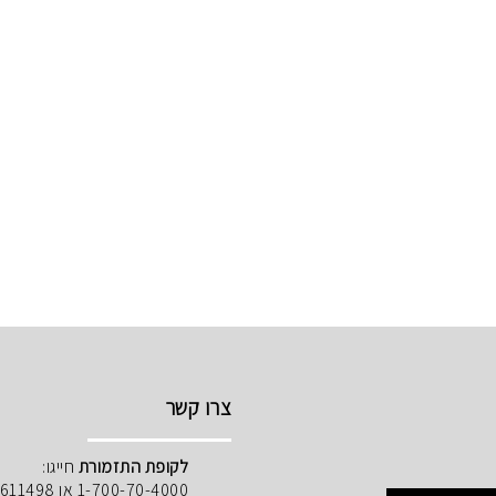
צרו קשר
לקופת התזמורת
חייגו:
1-700-70-4000 או 02-5611498