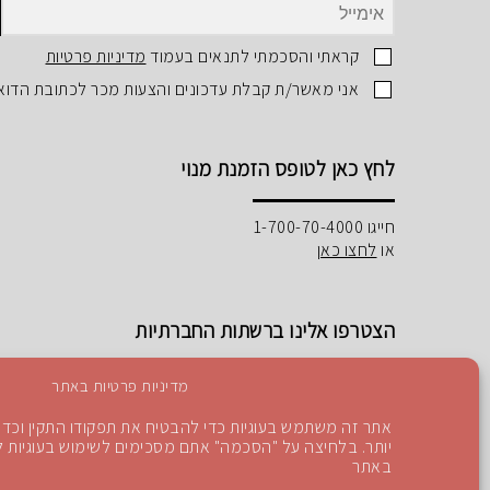
קראתי והסכמתי לתנאים בעמוד
מדיניות פרטיות
אני מאשר/ת קבלת עדכונים והצעות מכר לכתובת הדוא
לחץ כאן לטופס הזמנת מנוי
חייגו 1-700-70-4000
או
לחצו כאן
הצטרפו אלינו ברשתות החברתיות
מדיניות פרטיות באתר
אתר זה משתמש בעוגיות כדי להבטיח את תפקודו התקין וכדי 
יותר. בלחיצה על "הסכמה" אתם מסכימים לשימוש בעוגיות לפ
Instagram
Blog
YouTube
facebook
באתר