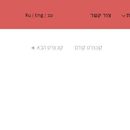
ת
צור קשר
עב
/
Eng
/
Ru
קונצרט קודם
קונצרט הבא