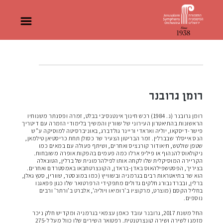
רומן גרובנר
רומן גרובנר (נ. 1984) רכש חינוך אינטנסיבי בבלט, זמרה ופסנתר משנותיו
הראשונות בהתיאטרון העירוני של שוורין והמשיך בלימודי הזמרה עם דיטריך
פישר-דיסקאו, יוליה ואראדי וריינר גולדברג, באוניברסיטה למוסיקה ע"ש
הנס אייסלר שבברלין. זמר הבריטון הצעיר שר כסולן תחת כריסטיאן טילמאן,
שטפן שולטש, תיאודור קורנציס ואחרים, ושיתף פעולה עם במאים כמו
ניקולאוס להנהוף או פיליפ ארלו כמה פעמים בהפקות אופרה משובחות.
הקריירה המוסיקלית שלו לקחה אותו לפילהרמונית של ברלין, הטונאלה
בציריך, הפסטשפילהאוס באדן-בראדן, הקונצרטחבאו באמסטרדם ואחרים.
הוא שר בתיאטראות רבים בגרמניה ובשווייץ (כמו במונסטר, שוורין, סטץ גאלן,
ברלין, ובברדנבורג חלקים גדולים מתפקידי הרפרטואר שלו כגון פפאגנו
בחליל הקסם (מוצרט, מרקוציו ב'רומיאו ויוליה', אלברט ב'ורתר' ורבים
נוספים.
החל משנת 2017, גרובנר עובד כאמן עצמאי בגרמניה ומקדיש חלק ניכר
מזמנו לשירה ושירה קונצרטנטית. רפטואר השירים שלו כוול מעל ל-275