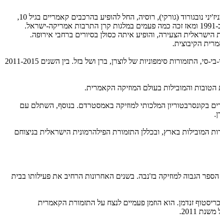
סרגיי אוסטרובסקי הוא הכנר הראשון ברביעיית "אביב" וכן הנגן הראשי של תזמורת שווייץ המערבית בז'נבה. הוא נולד ב-1975 למשפחה של מוזיקאים בניז'יני נובגורוד (גורקי), רוסיה, החל להופיע בהרכבים קאמריים בגיל 10,
וערך את הופעת הבכורה עם תזמורת סימפונית בגיל 13. ברוסיה למד, בין היתר, אצל דוד לפידוס, לזר גנטמן ויורי גלוחובסקי. אוסטרובסקי עלה לישראל ב-1991 ומאז זכה כמה פעמים במלגות קרן התרבות אמריקה-ישראל.
לובה. בין השנים 1994–1996 כיהן ככנר מוביל בתזמורת הפילהרמונית הישראלית הצעירה, והופיע איתה כסולן בסיורים ברחבי אירופה.
הוא מוזמן באופן קבוע להופיע בתור נגן ראשי אורח עם התזמורות הטובות ביותר, ובהן התזמורת הפילהרמונית של לונדון, התזמורת הפילהרמונית של הבי-בי-סי, התזמורות סימפוניות של לוצרן, ברן ושל בזל. בין השנים 2011-2015
ימודים בקונסרבטוריון המלכותי למוזיקה באמסטרדם. בנוסף, השתלם עם
.
 וכן עם כל התזמורות המובילות בארץ, ובכללן התזמורת הפילהרמונית הישראלית בניצוחם
200 הוא מכהן כפרופסור לכינור בשלוחת נושטל של בית הספר הגבוה למוזיקה בז'נבה. בשנים האחרונות הרחיב את פעילותו בבית
רג כריסטוף זנדמן. הוא הוזמן פעמיים לנצח על התזמורת הקאמרית
 2011.