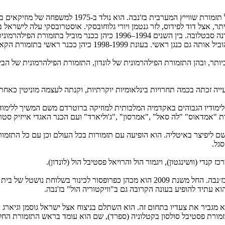
באקדמיה למוזיקה בתל-אביב הוא למד בכיתותיהם של פרופ' יאיר קלס ואירנה סבט
19 כיהן ככנר ראשי בתזמורת הקאמרית הקיבוצית.
לים את לימודיו הגבוהים באקדמיה המלכותית למוזיקה ברוטרדם משם המשיך לל
ות "אמדאוס" "לה סאל" ,"אמרסון" ,"ג'וליארד" ועם הכנר האגדי אייזיק סטרן
האביב 1999 ובתחרות הבינלאומית על שם ליפיצר באיטליה. הוא הופיעה עם תזמורות בכל העולם
סגל.
קנדי (וושינגטון), ויגמור הול והרויאל פסטיבל הול (לונדון).
בשנים 2007-2012 אוסטרובסקי כיהן ככנר ראשון בתזמורת סוויס רומאנד בז׳נבה. החל משנת 9
 עתיד להופיע בעונה הקרובה גם ב"וויקטוריה הול" בז'נבה.
רגה הוא מגביר את צעדיו בתחום זה. הוא השתלם בניצוח אצל ישראל גוסמן וגיא
רת פסטיבל סולסון בקטלוניה (ספרד), שם הוא עומד בראש התזמורת החל משנת