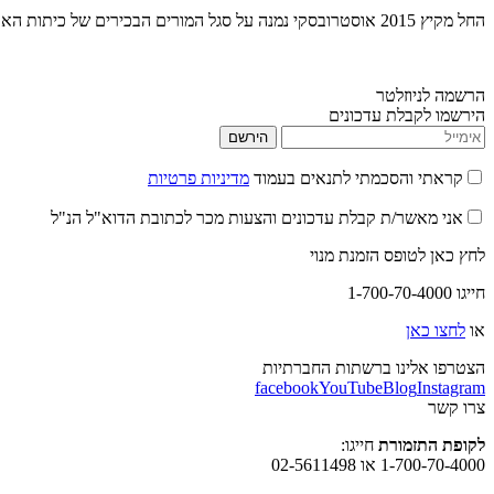
1
החל מקיץ 2015 אוסטרובסקי נמנה על סגל המורים הבכירים של כיתות האומן ב"קשת אילון".
הרשמה לניוזלטר
הירשמו לקבלת עדכונים
הירשם
קראתי והסכמתי לתנאים בעמוד
מדיניות פרטיות
אני מאשר/ת קבלת עדכונים והצעות מכר לכתובת הדוא"ל הנ"ל
לחץ כאן לטופס הזמנת מנוי
חייגו 1-700-70-4000
או
לחצו כאן
הצטרפו אלינו ברשתות החברתיות
facebook
YouTube
Blog
Instagram
צרו קשר
לקופת התזמורת
חייגו:
1-700-70-4000 או 02-5611498