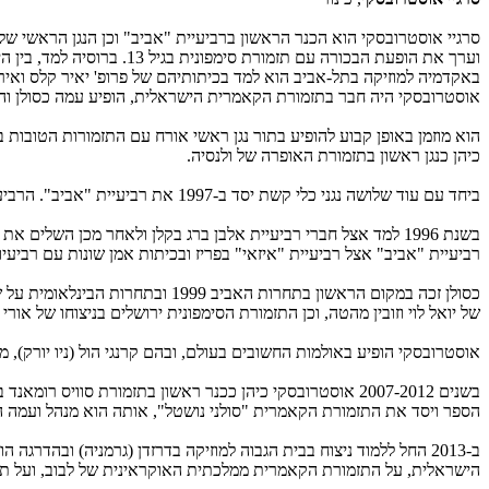
1
אוסטרובסקי היה חבר בתזמורת הקאמרית הישראלית, הופיע עמה כסולן והוביל אותה גם כנגן ראשי. בעונת 98-1999
1
כיהן כנגן ראשון בתזמורת האופרה של ולנסיה.
1
ביחד עם עוד שלושה נגני כלי קשת יסד ב-1997 את רביעיית "אביב". הרביעייה זכתה בכמה תחרויות בינלאומיות יוקרתיות, וקנתה לעצמה מוניטין כאחת הטובות והמובילות בעולם המוזיקה הקאמרית.
1
בשנת 1996 למד אצל חברי רביעיית אלבן ברג בקלן ולאחר מכן הש
רביעיית "אביב" אצל רביעיית "איזאי" בפריז ובכיתות אמן שונות עם רביעי
1
כסולן זכה במקום הראשון בתחרות 
של יואל לוי וזובין מהטה, וכן התזמורת הסימפונית ירושלים בניצוחו של אורי 
1
אוסטרובסקי הופיע באולמות החשובים בעולם, ובהם קרנגי הול (ניו יורק), מרכז 
1
הספר ויסד את התזמורת הקאמרית "סולני נושטל", אותה הוא מנהל ועמה הוא
1
ב-2013 החל ללמוד ניצוח בבית הגבוה למוזיקה בדרזדן (גרמניה) ובהד
הישראלית, על התזמורת הקאמרית ממלכתית האוקראינית של לבוב, ועל תזמו