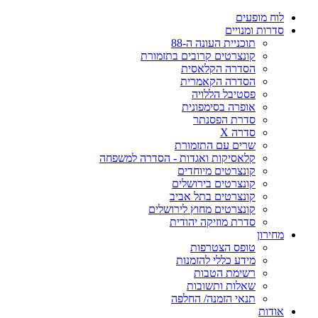
לוח מופעים
סדרות ומנויים
תוכניית העונה ה-88
קונצרטים קרובים בתזמורת
הסדרה הקלאסית
הסדרה הקאמרית
פסטיבל הללויה
אופרה בסימפונית
סדרת הפסנתר
סדרה X
שרים עם התזמורת
קלאסיקות ואגדות - הסדרה למשפחה
קונצרטים מיוחדים
קונצרטים בירושלים
קונצרטים בתל אביב
קונצרטים מחוץ לירושלים
סדרת מוזיקה יהודית
מחירון
טופס הצטרפות
מידע כללי להזמנות
רשימת הטבות
שאלות ותשובות
תנאי הזמנה/ החלפה
אודות