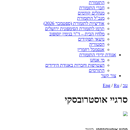
התזמורת
חברי התזמורת
מנהלים קודמים
מנכ"ל התזמורת
אודיציות לתזמורת (ספטמבר 2026)
תרמו לתזמורת הסימפונית ירושלים
מלחין הבית – ד"ר בנימין יוסופוב
נושאי תפקידים
הסטוריה
אנסמבל רוזמרין
אגודת ידידי התזמורת
מי אנחנו
הצטרפות וחברות באגודת הידידים
התורמים
צור קשר
עב
/
Ru
/
Eng
סרגיי אוסטרובסקי
1
סרגיי אוסטרובסקי
, כינור