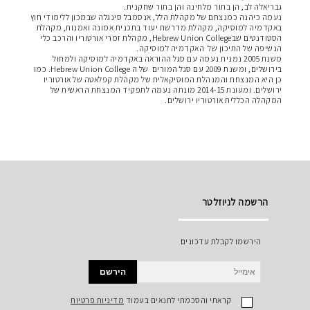
גבריאלה לב, הן בתור מלחינה והן בתור שחקנית.
נעמה כיהנה כמנצחם של מקהלת הלל, אנסמבל סינגלה שבמכון ללימודי חוץ
באקדמיה למוסיקה, מקהלת מדרשת יעוד בתכנית אמונה ואמנות, מקהלת
הסטודנטים שבHebrew Union College, מקהלת זמרי אורטוריו והרכב כלי
הנשיפה של התיכון של
האקדמיה למוסיקה.
משנת 2005 נמנית נעמה עם סגל ההוראה באקדמיה למוסיקה ולמחול
בירושלים, ומשנת 2009 עם סגל המורים
של ה Hebrew Union College. כמו
כן היא המנצחת והמנהלת המוסיקאלית של מקהלת קפלאטה של אורטוריו
ירושלים. ומעונת 2014-15 מונתה נעמה לתפקיד המנצחת הראשית של
המקהלה הכללית אורטוריו
ירושלים.
הרשמה לניוזלטר
הירשמו לקבלת עדכונים
הירשם
קראתי והסכמתי לתנאים בעמוד
מדיניות פרטיות