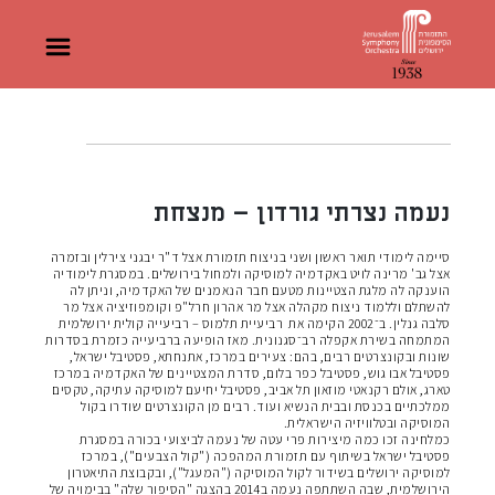
נעמה נצרתי גורדון – מנצחת
סיימה לימודי תואר ראשון ושני בניצוח תזמורת אצל ד"ר יבגני צירלין ובזמרה
אצל גב' מרינה לויט באקדמיה למוסיקה ולמחול בירושלים. במסגרת לימודיה
הוענקה לה מלגת הצטיינות מטעם חבר הנאמנים של האקדמיה, וניתן לה
להשתלם וללמוד ניצוח מקהלה אצל מר אהרון חרל"פ וקומפוזיציה אצל מר
סלבה גנלין. ב־2002 הקימה את
רביעיית תלמוס – רביעייה קולית ירושלמית
המתמחה בשירת אקפלה רב־סגנונית. מאז הופיעה ברביעייה כזמרת
בסדרות
שונות ובקונצרטים רבים, בהם: צעירים במרכז, אתנחתא, פסטיבל ישראל,
פסטיבל אבו גוש, פסטיבל כפר בלום, סדרת המצטיינים של האקדמיה במרכז
טארג, אולם רקנאטי מוזאון תל אביב, פסטיבל יחיעם למוסיקה עתיקה, טקסים
ממלכתיים בכנסת ובבית הנשיא ועוד. רבים מן הקונצרטים שודרו בקול
המוסיקה ובטלוויזיה הישראלית.
כמלחינה זכו כמה מיצירות פרי עטה של נעמה לביצועי בכורה במסגרת
פסטיבל ישראל בשיתוף עם תזמורת המהפכה ("קול הצבעים"), במרכז
למוסיקה ירושלים בשידור לקול המוסיקה ("המעגל"), ובקבוצת התיאטרון
הירושלמית, שבה השתתפה נעמה ב2014 בהצגה "הסיפור שלה" בבימויה של