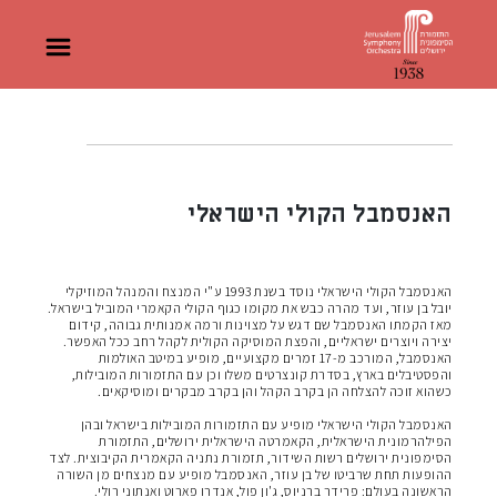
האנסמבל הקולי הישראלי
האנסמבל הקולי הישראלי נוסד בשנת 1993 ע"י המנצח והמנהל המוזיקלי
יובל בן עוזר, ועד מהרה כבש את מקומו כגוף הקולי הקאמרי המוביל בישראל.
מאז הקמתו האנסמבל שם דגש על מצוינות ורמה אמנותית גבוהה, קידום
יצירה ויוצרים ישראליים, והפצת המוסיקה הקולית לקהל רחב ככל האפשר.
האנסמבל, המורכב מ-17 זמרים מקצועיים, מופיע במיטב האולמות
והפסטיבלים בארץ, בסדרת קונצרטים משלו וכן עם התזמורות המובילות,
כשהוא זוכה להצלחה הן בקרב הקהל והן בקרב מבקרים ומוסיקאים.
האנסמבל הקולי הישראלי מופיע עם התזמורות המובילות בישראל ובהן
הפילהרמונית הישראלית, הקאמרטה הישראלית ירושלים, התזמורת
הסימפונית ירושלים רשות השידור, תזמורת נתניה הקאמרית הקיבוצית. לצד
ההופעות תחת שרביטו של בן עוזר, האנסמבל מופיע עם מנצחים מן השורה
הראשונה בעולם: פרידר ברניוס, ג'ון פול, אנדרו פארוט ואנתוני רולי.