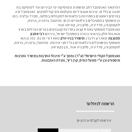
רפרטואר האנסמבל רחב ומשתרע ממוסיקת ימי הביניים ועד למוסיקה בת
זמננו ובכלל זה יצירות אוונגרדיות והקלטות פס-קול לסרטים. האנסמבל זכה
בפרסים ראשונים בתחרויות בינלאומיות למקהלות במלטה, ספרד ובלגיה. כמו
כן משתתף בפסטיבלים בינלאומיים רבים: פורטוגל, גרמניה, צרפת,
לוקסמבורג, סרדיניה, סלובניה, קוריאה ועוד.
האנסמבל משתתף באורח קבוע בסדרות קונצרטים בערים הגדולות בארץ
והוא נטל חלק בביצועי בכורה בפסטיבל ישראל, ביניהם
רבי אמנון
ממגנצה
מאת רון וידברג ו
משורר בניו-יורק
מאת דורי פרנס. כמו כן הוא
משתתף בפסטיבלים בינלאומיים בכל רחבי אירופה: פורטוגל, גרמניה, צרפת,
לוקסמבורג, סרדיניה, סלובניה ועוד, וכן בקוריאה.
האנסמבל הקולי הישראלי (ע"ר) נתמך ע"י מינהל התרבות במשרד התרבות
והספורט וכן ע"י מפעל הפיס, קרן ריץ', וועדת העזבונות
.
הרשמה לניוזלטר
הירשמו לקבלת עדכונים