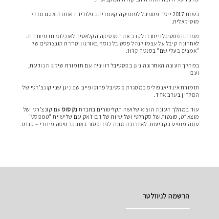
ך
בשנת 2017 ייסד פסטיבל למוסיקה קאמרית בפלורידה אותו הוא גם מנהל
מוסיקאלית.
ך
מטרת הפסטיבל וייחודו לקרב את המוסיקה הקלאסית לאוכלוסיות מיוחדות.
לאחרונה קיבל על עצמו לנהל פסטיבל נוסף באורגון וסדרת קונצרטים של
"אמנים בעלי שם" בסנטה קרוז.
ך
במהלך העונה האחרונה ניגן בפסטיבל רוויניה עם תזמורת שיקגו הנודעת,
ועם
ך
תזמורת אינדיאנפוליס במסגרת פסטיבל פרוקופייב שם ניגן שני קונצ'רטי של
המלחין בערב אחד.
ך
עוד במהלך העונה הוציא שלושה תקליטורים בחברת
נקסוס
עם קונצ'רטי של
מוצארט, סונטות של סקרלטי ושלישיות של דבוז'אק עם שלישיית "טמפסט"
עמה מופיע בקביעות. לאחרונה מונה לפרופסור באוניברסיטה מיזורי – קנזס.
הרשמה לניוזלטר