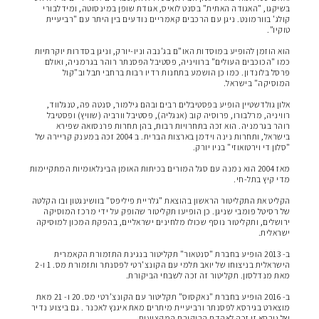
בשיקגו, "האגודה האתית" בסנט לואיס, אגודת שופן במינסוטה, ומידלבורי
קולג' בוורמונט. ניגן עם הרכבים קאמריים נודעים בין היתר עם "רביעיית
טוקיו".
ך
הוא הוזמן להופיע במוסדות האו"ם בג'נבה וניו-יורק, וניגן בסדרות יוקרתיות
כמו "הכוכבים העולים" ברוויניה, פסטיבל הפסנתר רוהר בגרמניה, ואולם
פרסל בלונדון. כמו כן הושמע בתחנות רדיו רבות ברחבי תבל וב"קול
המוסיקה" בישראל.
ך
אלון גולדשטיין הופיע בפסטיבלים רבים ובהם גילמור, סנטה פה, טנגלווד,
רוויניה, מרלבורו, פרוסיה קוב (אנגליה), פסטיבל וורביה (שוויץ) ופסטיבל
רוהר בגרמניה. הוא זכה בתחרויות רבות, בהן תחרות פרנסואה שפירא
בישראל, ותחרות נינה וידמן בארצות הברית. ב 2004 זכה במענק קריירה של
"סלון די וירטואוזי" בניו יורק.
ך
מאז 2004 הוא נמנה עם סגל המורים בכיתות האומן הבינלאומיות המתקיימות
מדי קיץ בתל-חי.
ך
הקליט את התקליטור הראשון בהוצאת "גלריית פיליפס" בוושינגטון ובו הקלטה
של רסיטל פומבי שניגן. כן הופיעו תקליטור שהופק על ידי מרכז המוסיקה
ירושלים, ותקליטור נוסף שכולו מלחינים ישראליים, בהפקת המכון למוסיקה
ישראלית.
ך
ב- 2013 הופיע בחברת "סנטאור" תקליטור בנגינת התזמורת הקאמרית
הישראלית בניצוחו של יואב תלמי עם הקונצ'רטי לפסנתר ותזמורת מס. 1 ו-2
מאת מנדלסון. תקליטור זה זכה לשבחי הביקורת.
ך
ב- 2016 הופיע בחברת "נאקסוס" תקליטור עם הקונצ'רטי מס. 20 ו- 21 מאת
מוצארט בגירסא לפסנתר ורביעיית מיתרים מאת איגנץ לאכנר . גם ביצוע נדיר
של גירסא זו זכה לאהדת הביקורת המקצועית.