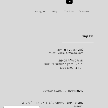
Instagram
Blog
YouTube
facebook
צרו קשר
לקופת התזמורת
חייגו:
1-700-70-4000 או 02-5611498
שעות פעילות הקופה:
ימים א'-ה' בין השעות 10:00-19:00
יום ו' בין 10:00-13:00
קופת התזמורת:
tickets@jso.co.il
כתובת:
האולם הסימפוני ע"ש הנרי קראון רח' שופן 5,
ירושלים