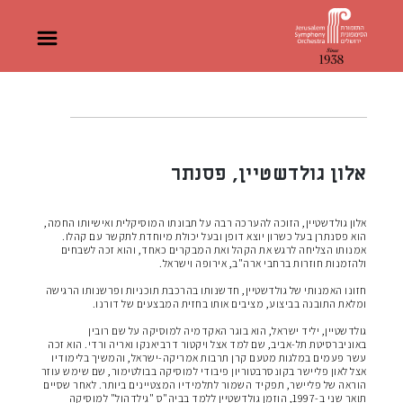
אלון גולדשטיין, פסנתר
ך
אלון גולדשטיין, הזוכה להערכה רבה על תבונתו המוסיקלית ואישיותו החמה,
הוא פסנתרן בעל כשרון יוצא דופן ובעל יכולת מיוחדת לתקשר עם קהלו.
אמנותו הצליחה לרגש את הקהל ואת המבקרים כאחד, והוא זכה לשבחים
ולהזמנות חוזרות ברחבי ארה"ב, אירופה וישראל.
ך
חזונו האמנותי של גולדשטיין, חדשנותו בהרכבת תוכניות ופרשנותו הרגישה
ומלאת התובנה בביצוע, מציבים אותו בחזית המבצעים של דורנו.
ך
גולדשטיין, יליד ישראל, הוא בוגר האקדמיה למוסיקה על שם רובין
באוניברסיטת תל-אביב, שם למד אצל ויקטור דרביאנקו ואריה ורדי. הוא זכה
עשר פעמים במלגות מטעם קרן תרבות אמריקה-ישראל, והמשיך בלימודיו
אצל לאון פליישר בקונסרבטוריון פיבודי למוסיקה בבולטימור, שם שימש עוזר
הוראה של פליישר, תפקיד השמור לתלמידיו המצטיינים ביותר. לאחר שסיים
תואר שני ב-1997, הוזמן גולדשטיין ללמד בביה"ס "גילדהול" למוסיקה