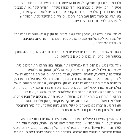
ולדרמה בלונדון במחלקה לאמנות הביצוע. בזכות כישרונותיו המוסיקליים
וכישוריו הבין-אישיים נוצרה במיוחד עבורו משרה ייחודית של "עמית מבצע",
ובמסגרתה חנך גולדשטיין סדרת קונצרטים חדשנית למוסיקה קאמרית,
בשיתוף עם סטודנטים ועם חברי הסגל, וכן הקים פסטיבל שנתי המוקדש
לרפרטואר לפסנתר בארבע ידיים.
ך
ך
לאחר שהותו בלונדון, הוזמן גולדשטיין ל"אחוזת הקרן הבין-לאומית לפסנתר"
על שם תיאו ליבן שלחוף אגם קומו באיטליה, שם שהה שנתיים. בסביבה
מעוררת השראה זו,
ך
כאחד משמונה פסנתרני בית צעירים מבטיחים מרחבי העולם, זכה להשתתף
בכיתות אמן פרטיות עם מוסיקאים בינלאומיים.
ך
גולדשטיין ניגן עם תזמורות אמריקאיות חשובות, בהן התזמורת הסימפונית
של שיקגו, פילדלפיה, סן-פרנציסקו, לוס אנג'לס, יוסטון, סנט לאויס
ובולטימור, דאלאס, סייאטל, דלוואר, סנטה ברברה, וכן עם הפילהרמונית של
לונדון, תזמורת טורונטו, תזמורת ונקובר, התזמורת הלאומית איל-דה-פרנס,
תזמורת פריס והפילהרמונית ג'ורג' אנסקו בבוקרסט, התזמורת הלאומית של
בולגריה, תזמורת סיציליאנה בפלרמו, עם תזמורת בדרום אמריקה ובסין. הוא
הופיע מספר פעמים עם התזמורת הפילהרמונית הישראלית, ועם כל
התזמורות החשובות האחרות בישראל. הוא ניגן תחת שרביטם של זובין מהטה,
יואל לוי, רפאל פריבק דה בורגוס, יוניקי הירוקאמי, לאון פליישר, פטר
אונדג'יאן, הרברט בלומשטדט, מייקל שטרן, ג'ואן פאלטה, ולדימיר ז'ורובסקי,
יואב תלמי וכן מנדי רודן ודוד שלון ונעם שריף ז"ל.
ך
גולדשטיין הופיע ברסיטלים במרכזים מוסיקליים חשובים ברחבי אירופה
וארה"ב, בין השאר במוזיאון מטרופוליטן לאמנות בניו-יורק, בקרנגי הול, רח'
92 Y, וה- Town Hall בניו-יורק, באולמי הקרמלין במוסקבה, בגלריית פיליפס
ואולם סטרתמור בוואשיגטון הבירה, בסדרת הקונצרטים לזכר דיים מיירה הס