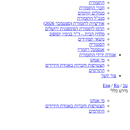
התזמורת
חברי התזמורת
מנהלים קודמים
מנכ"ל התזמורת
אודיציות לתזמורת (ספטמבר 2026)
תרמו לתזמורת הסימפונית ירושלים
מלחין הבית – ד"ר בנימין יוסופוב
נושאי תפקידים
הסטוריה
אנסמבל רוזמרין
אגודת ידידי התזמורת
מי אנחנו
הצטרפות וחברות באגודת הידידים
התורמים
צור קשר
עב
/
Ru
/
Eng
מידע כללי
מי אנחנו
הצטרפות וחברות באגודת הידידים
התורמים