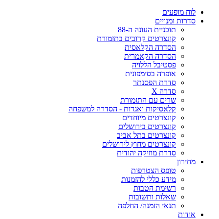
לוח מופעים
סדרות ומנויים
תוכניית העונה ה-88
קונצרטים קרובים בתזמורת
הסדרה הקלאסית
הסדרה הקאמרית
פסטיבל הללויה
אופרה בסימפונית
סדרת הפסנתר
סדרה X
שרים עם התזמורת
קלאסיקות ואגדות - הסדרה למשפחה
קונצרטים מיוחדים
קונצרטים בירושלים
קונצרטים בתל אביב
קונצרטים מחוץ לירושלים
סדרת מוזיקה יהודית
מחירון
טופס הצטרפות
מידע כללי להזמנות
רשימת הטבות
שאלות ותשובות
תנאי הזמנה/ החלפה
אודות