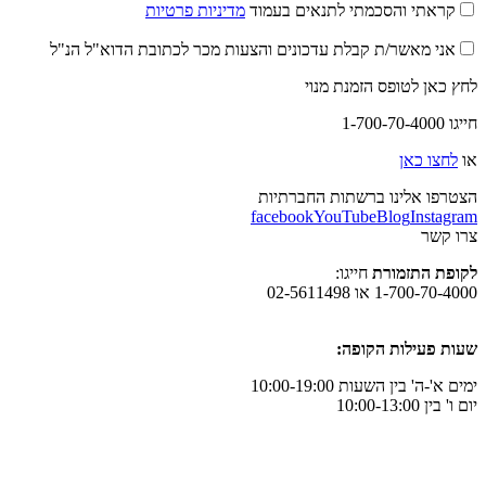
קראתי והסכמתי לתנאים בעמוד
מדיניות פרטיות
אני מאשר/ת קבלת עדכונים והצעות מכר לכתובת הדוא"ל הנ"ל
לחץ כאן לטופס הזמנת מנוי
חייגו 1-700-70-4000
או
לחצו כאן
הצטרפו אלינו ברשתות החברתיות
facebook
YouTube
Blog
Instagram
צרו קשר
לקופת התזמורת
חייגו:
1-700-70-4000 או 02-5611498
שעות פעילות הקופה:
ימים א'-ה' בין השעות 10:00-19:00
יום ו' בין 10:00-13:00